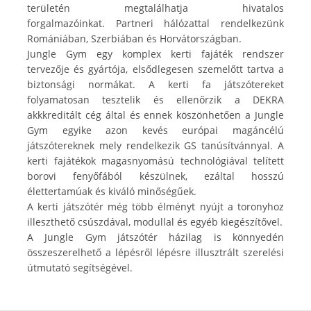
területén megtalálhatja hivatalos
forgalmazóinkat. Partneri hálózattal rendelkezünk
Romániában, Szerbiában és Horvátországban.
Jungle Gym egy komplex kerti fajáték rendszer
tervezője és gyártója, elsődlegesen szemelőtt tartva a
biztonsági normákat. A kerti fa játszótereket
folyamatosan tesztelik és ellenőrzik a DEKRA
akkkreditált cég által és ennek köszönhetően a Jungle
Gym egyike azon kevés európai magáncélú
játszótereknek mely rendelkezik GS tanúsítvánnyal. A
kerti fajátékok magasnyomású technológiával telített
borovi fenyőfából készülnek, ezáltal hosszú
élettertamúak és kiváló minőségűek.
A kerti játszótér még több élményt nyújt a toronyhoz
illeszthető csúszdával, modullal és egyéb kiegészítővel.
A Jungle Gym játszótér házilag is könnyedén
összeszerelhető a lépésről lépésre illusztrált szerelési
útmutató segítségével.