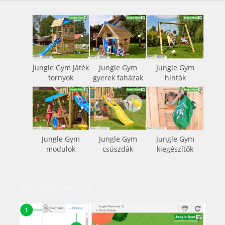
Jungle Gym játék
Jungle Gym
Jungle Gym
tornyok
gyerek faházak
hinták
Jungle Gym
Jungle Gym
Jungle Gym
modulok
csúszdák
kiegészítők
Játszótér tervező