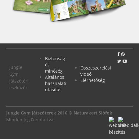
Biztonság
és
Jungle
Összeszerelési
minőség
Gym
videó
Általános
Elérhetőség
játszótéri
használati
eszközök.
utasítás
Jungle Gym játszóterek 2016 © Naturakert Siófok
Minden Jog Fenntartva!