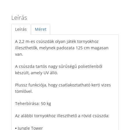
Leírás
Leírás
Méret
A 2,2 m-es csúszdák olyan játék tornyokhoz
illeszthetők, melynek padozata 125 cm magasan
van.
A csúszda tartós nagy sűrűségű polietilenből
készült, amely UV álló.
Plussz funkciója, hogy csatlakoztatható kerti vizes
tömlővel.
Teherbírása: 50 kg
Az alábbi tornyokhoz illeszthető a rövid csúszda:
Jungle Tower
•