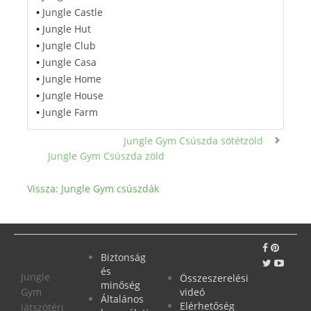
Jungle Castle
•
Jungle Hut
•
Jungle Club
•
Jungle Casa
•
Jungle Home
•
Jungle House
•
Jungle Farm
•
Jungle Gym Csúszda sötétzöld
Jungle Gym Csúszda zöld
Vissza: Jungle Gym csúszdák
Biztonság
és
Jungle
Összeszerelési
minőség
Gym
videó
Általános
Elérhetőség
játszótéri