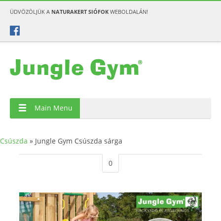
ÜDVÖZÖLJÜK A
NATURAKERT SIÓFOK
WEBOLDALÁN!
Main Menu
Csúszda
»
Jungle Gym Csúszda sárga
0