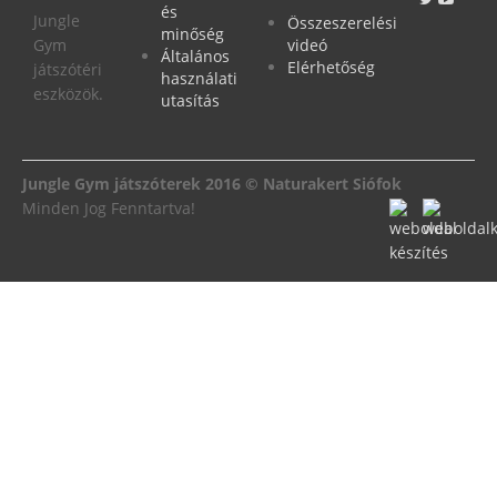
és
Jungle
Összeszerelési
minőség
Gym
videó
Általános
Elérhetőség
játszótéri
használati
eszközök.
utasítás
Jungle Gym játszóterek 2016 © Naturakert Siófok
Minden Jog Fenntartva!