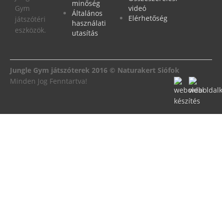
minőség
Gym
videó
Általános
Elérhetőség
játszótéri
használati
eszközök.
utasítás
Jungle Gym játszóterek 2016 © Naturakert Siófok
Minden Jog Fenntartva!