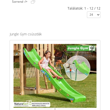
Sorrend -/+
Találatok: 1 - 12 / 12
Jungle Gym csúszdák