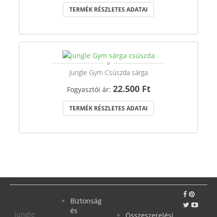
TERMÉK RÉSZLETES ADATAI
Jungle Gym Csúszda sárga
22.500 Ft
Fogyasztói ár:
TERMÉK RÉSZLETES ADATAI
Biztonság
és
Jungle
Összeszerelési