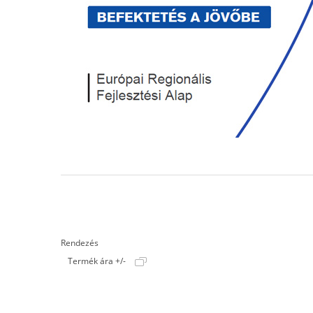
Rendezés
Termék ára +/-