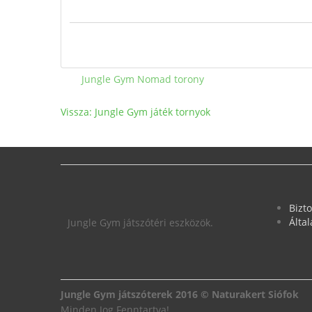
Jungle Gym Nomad torony
Vissza: Jungle Gym játék tornyok
Bizt
Álta
Jungle Gym játszótéri eszközök.
Jungle Gym játszóterek 2016 © Naturakert Siófok
Minden Jog Fenntartva!