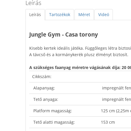
Leírás
Leírás
Tartozékok
Méret
Videó
Jungle Gym - Casa torony
Kisebb kertek ideális játéka. Függőleges létra biztos
A távcső és a kormánykerék plusz élményt biztosít.
A szükséges faanyag méretre vágásának díja: 20 00
Cikkszám:
Alapanyag:
impregnált fe
Tető anyaga:
impregnált fe
Platform magasság:
125 cm (2,25m 
Tető alatti magasság:
153 cm