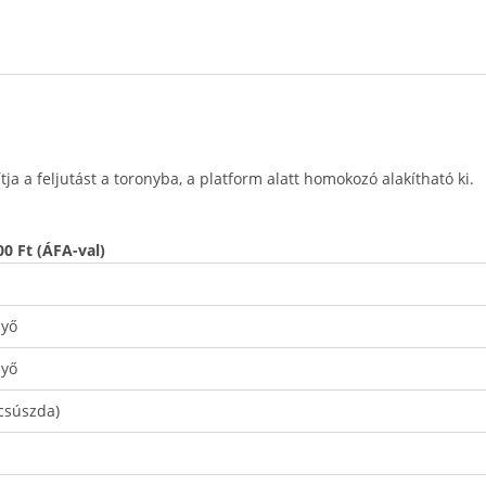
ítja a feljutást a toronyba, a platform alatt homokozó alakítható ki.
0 Ft (ÁFA-val)
nyő
nyő
csúszda)