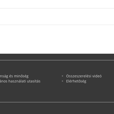
onság és minőség
Összeszerelési videó
lános használati utasítás
Elérhetőség