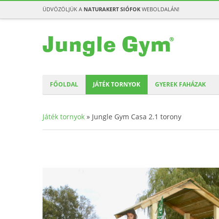
ÜDVÖZÖLJÜK A
NATURAKERT SIÓFOK
WEBOLDALÁN!
FŐOLDAL
JÁTÉK TORNYOK
GYEREK FAHÁZAK
Játék tornyok
»
Jungle Gym Casa 2.1 torony