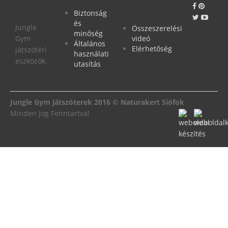
Biztonság
és
Jungle
Összeszerelési
minőség
Gym
videó
Általános
Elérhetőség
játszótéri
használati
eszközök.
utasítás
Jungle Gym játszóterek 2016 © Naturakert Siófok
Minden Jog Fenntartva!