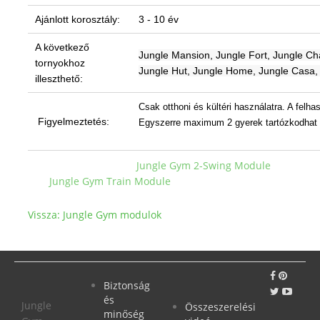
Ajánlott korosztály:
3 - 10 év
A következő
Jungle Mansion, Jungle Fort, Jungle Cha
tornyokhoz
Jungle Hut, Jungle Home, Jungle Casa, 
illeszthető:
Csak otthoni és kültéri használatra. A fel
Figyelmeztetés:
Egyszerre maximum 2 gyerek tartózkodhat 
Jungle Gym 2-Swing Module
Jungle Gym Train Module
Vissza: Jungle Gym modulok
Biztonság
és
Jungle
Összeszerelési
minőség