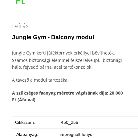
Ft
Leírás
Jungle Gym - Balcony modul
Jungle Gym kerti játéktornyok erkéllyel bővíthetők.
Számos biztonsági elemmel felszerelve (pl.: biztonági
háló, fejvédő párna, acél tartókonzolok).
A távcső a modul tartozéka.
A szükséges faanyag méretre vágásának díja: 20 000
Ft (Áfa-val)
Cikkszám:
450_255
Alapanyag:
impregnált fenyő