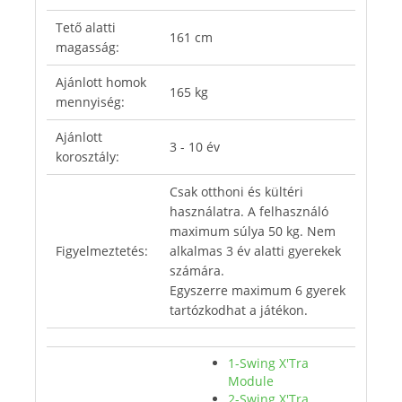
Tető alatti
161 cm
magasság:
Ajánlott homok
165 kg
mennyiség:
Ajánlott
3 - 10 év
korosztály:
Csak otthoni és kültéri
használatra. A felhasználó
maximum súlya 50 kg. Nem
Figyelmeztetés:
alkalmas 3 év alatti gyerekek
számára.
Egyszerre maximum 6 gyerek
tartózkodhat a játékon.
1-Swing X'Tra
Module
2-Swing X'Tra