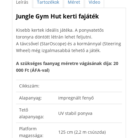
Leírás
Tartozékok
Méret
Video
Jungle Gym Hut kerti fajáték
Kisebb kertek ideális játéka. A ponyvatetős
toronyra döntött létrán lehet feljutni.
A távcsővel (StarOscope) és a kormánnyal (Steering
Wheel) még izgalmasabbá tehető a játék.
A szükséges faanyag méretre vágásának díja: 20
000 Ft (ÁFA-val)
Cikkszám:
Alapanyag:
impregnált fenyő
Tető
UV stabil ponyva
alapanyaga:
Platform
125 cm (2,2 m csúszda)
magassága: