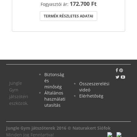
172.700 Ft
Fogyasztói ár:
TERMÉK RÉSZLETES ADATAI
Biztonság
és
Jungle
Összeszerelési
minőség
Gym
videó
Általános
Elérhetőség
játszótéri
használati
eszközök.
utasítás
Jungle Gym játszóterek 2016 © Naturakert Siófok
Minden Jog Fenntartva!