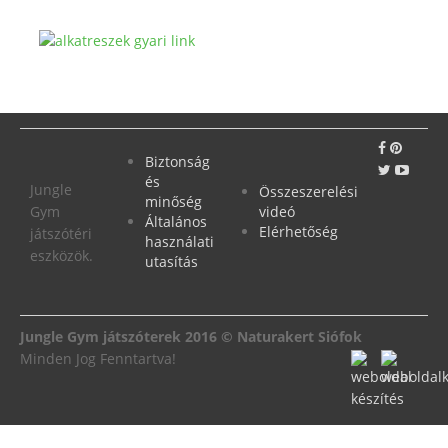
Biztonság
és
Jungle
Összeszerelési
minőség
Gym
videó
Általános
Elérhetőség
játszótéri
használati
eszközök.
utasítás
Jungle Gym játszóterek 2016 © Naturakert Siófok
Minden Jog Fenntartva!